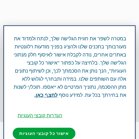
במטרה לשפר את חווית הגלישה שלך, לנתח ולמדוד את
מעורבותך בתכנים שלנו ולהציג בפניך מודעות רלוונטיות
באתרים אחרים, נודה לקבלת אישור לאיסוף חלק מנתוני
הגלישה שלך. בלחיצה על כפתור "אישור כל קובצי
העוגיות", הנך נותן את הסכמתך לכך, וכן לשיתוף נתונים
ברוכים הבאים למועדון
אלה עם השותפים שלנו. במידה ותבחר\י לגלוש ללא
מתן ההסכמה, נתוניך הפרטיים לא ייאספו. תוכל/י לשנות
ההטבות של גמלאי טבע
את בחירתך בכל עת. למידע נוסף
לחצ\י כאן.
הגדרות קובצי העוגיות
אישור כל קובצי העוגיות
הכניסה לאתר מותנית